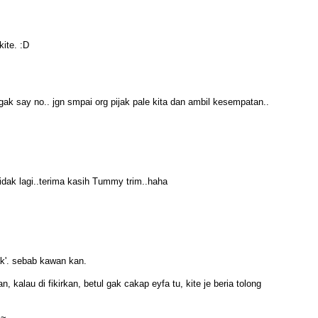
kite. :D
ugak say no.. jgn smpai org pijak pale kita dan ambil kesempatan..
idak lagi..terima kasih Tummy trim..haha
ak'. sebab kawan kan.
n, kalau di fikirkan, betul gak cakap eyfa tu, kite je beria tolong
s~