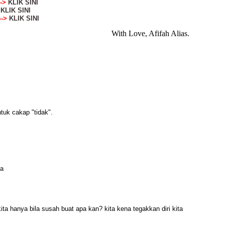
-->
KLIK SINI
>
KLIK SINI
-->
KLIK SINI
With Love, Afifah Alias.
tuk cakap "tidak".
la
ita hanya bila susah buat apa kan? kita kena tegakkan diri kita