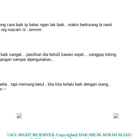
ong cara baik tp balas ngan tak baik.. makin berkurang la nanti
a org macam ni ..emmm
baik sangat... pastikan dia betul2 kawan sejati... sanggup tolong
 jangan sampai dipergunakan...
he . tapi memang betul , bila kita terlalu baik dengan orang ,
rr ~
\\ALL RIGHT RESERVED. Copyright@ HAK MILIK AFIFAH ALIAS//