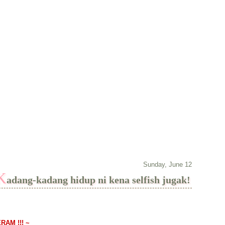
dupan individu yang bernama Afifah Alias, tetapi ianya juga di muatka
Sunday, June 12
K
adang-kadang hidup ni kena selfish jugak!
AM !!! ~