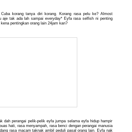
i? Cuba korang tanya diri korang. Korang rasa pelu ke? Almost
ipu aje tak ada lah sampai everyday* Eyfa rasa selfish ni penting
 kena pentingkan orang lain 24jam kan?
dah perangai pelik-pelik eyfa jumpa selama eyfa hidup hampir
 puas hati, rasa menyampah, rasa benci dengan perangai manusia
ang rasa macam taknak ambil peduli pasal orang lain. Eyfa nak