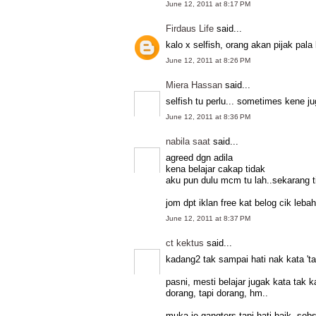
June 12, 2011 at 8:17 PM
Firdaus Life
said...
kalo x selfish, orang akan pijak pala 
June 12, 2011 at 8:26 PM
Miera Hassan
said...
selfish tu perlu... sometimes kene j
June 12, 2011 at 8:36 PM
nabila saat
said...
agreed dgn adila
kena belajar cakap tidak
aku pun dulu mcm tu lah..sekarang t
jom dpt iklan free kat belog cik lebah
June 12, 2011 at 8:37 PM
ct kektus
said...
kadang2 tak sampai hati nak kata 't
pasni, mesti belajar jugak kata tak ka
dorang, tapi dorang, hm..
muka je gangters tapi hati baik, sob