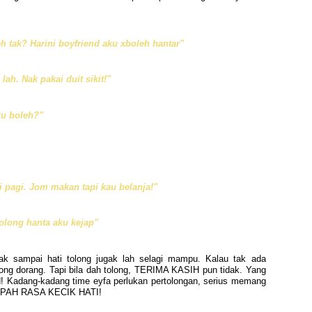
h tak? Harini boyfriend aku xboleh hantar"
ah. Nak pakai duit sikit!"
ku boleh?"
i pagi. Jom makan tapi kau belanja!"
olong hanta aku kejap"
k sampai hati tolong jugak lah selagi mampu. Kalau tak ada
ong dorang. Tapi bila dah tolong, TERIMA KASIH pun tidak. Yang
 Kadang-kadang time eyfa perlukan pertolongan, serius memang
UMPAH RASA KECIK HATI!