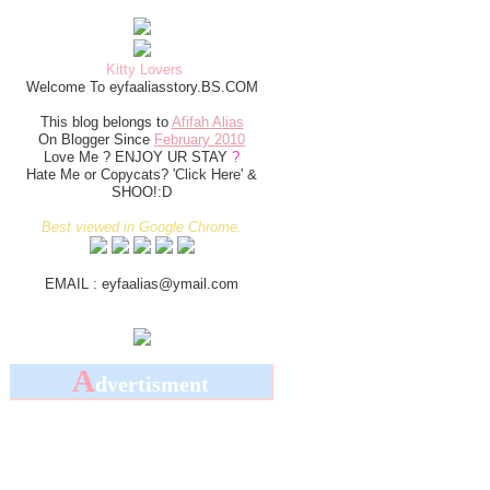
Ipad Mini
Iphone 5s
Apple Laptop
Exchange me?
Kitty Lovers
Kereta Mazda/Ford Focus
Welcome To eyfaaliasstory.BS.COM
Coming Soon!
This blog belongs to
Afifah Alias
On Blogger Since
February 2010
Love Me ? ENJOY UR STAY
?
Hate Me or Copycats? '
Click Here
' &
SHOO!:D
Best viewed in Google Chrome.
EMAIL : eyfaalias@ymail.com
A
dvertisment