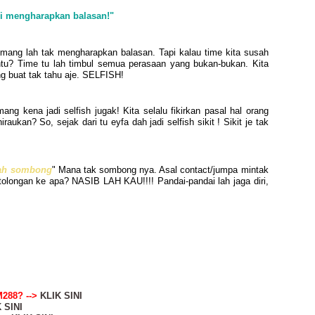
li mengharapkan balasan!"
mang lah tak mengharapkan balasan. Tapi kalau time kita susah
tu? Time tu lah timbul semua perasaan yang bukan-bukan. Kita
ong buat tak tahu aje. SELFISH!
ang kena jadi selfish jugak! Kita selalu fikirkan pasal hal orang
hiraukan? So, sejak dari tu eyfa dah jadi selfish sikit ! Sikit je tak
dah sombong
" Mana tak sombong nya. Asal contact/jumpa mintak
ertolongan ke apa? NASIB LAH KAU!!!! Pandai-pandai lah jaga diri,
288? -->
KLIK SINI
 SINI