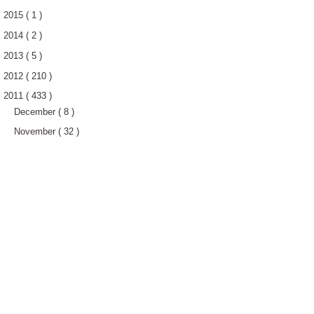
2015
( 1 )
2014
( 2 )
2013
( 5 )
2012
( 210 )
2011
( 433 )
December
( 8 )
November
( 32 )
October
( 30 )
September
( 17 )
August
( 57 )
July
( 59 )
June
( 92 )
Aku menyampah dengan BROTHER
BRA!
Entry ringkas.
Malang tak berbau | MESTI BACA