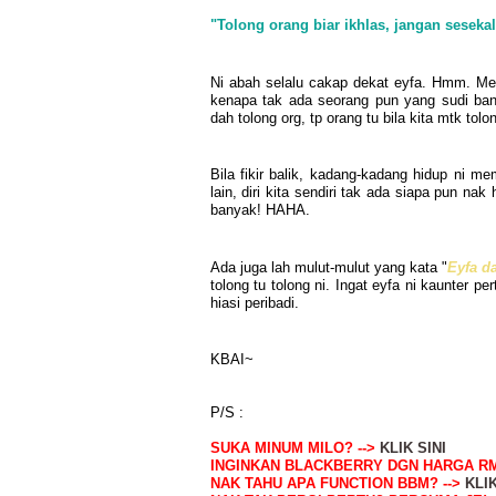
"Tolong orang biar ikhlas, jangan seseka
Ni abah selalu cakap dekat eyfa. Hmm. Me
kenapa tak ada seorang pun yang sudi ban
dah tolong org, tp orang tu bila kita mtk tol
Bila fikir balik, kadang-kadang hidup ni mem
lain, diri kita sendiri tak ada siapa pun nak 
banyak! HAHA.
Ada juga lah mulut-mulut yang kata "
Eyfa 
tolong tu tolong ni. Ingat eyfa ni kaunter p
hiasi peribadi.
KBAI~
P/S :
SUKA MINUM MILO? -->
KLIK SINI
INGINKAN BLACKBERRY DGN HARGA RM
NAK TAHU APA FUNCTION BBM? -->
KLIK