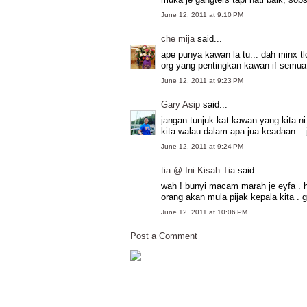
June 12, 2011 at 9:10 PM
che mija
said...
ape punya kawan la tu... dah minx tl
org yang pentingkan kawan if semu
June 12, 2011 at 9:23 PM
Gary Asip
said...
jangan tunjuk kat kawan yang kita ni 
kita walau dalam apa jua keadaan...
June 12, 2011 at 9:24 PM
tia @ Ini Kisah Tia
said...
wah ! bunyi macam marah je eyfa . he
orang akan mula pijak kepala kita . g
June 12, 2011 at 10:06 PM
Post a Comment