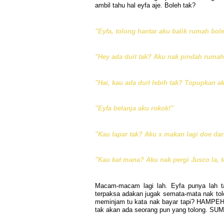
ambil tahu hal eyfa aje. Boleh tak?
"Eyfa, tolong hantar aku balik rumah bole
"Hey ada duit tak? Aku nak pindah rumah l
"Hai, kau ada duit lebih tak? Topupkan a
"Eyfa belanja aku rokok!"
"Kau lapar tak? Aku x makan lagi doe dar
"Kau kat mana? Aku nak pergi Jusco la, t
Macam-macam lagi lah. Eyfa punya lah ta
terpaksa adakan jugak semata-mata nak tol
meminjam tu kata nak bayar tapi? HAMPEH!
tak akan ada seorang pun yang tolong. S