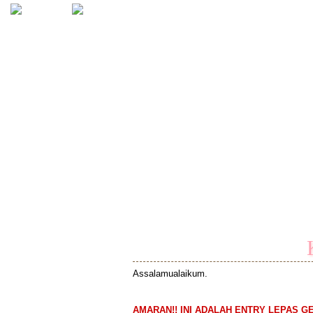
EYFAaliasstory ©
Blog ini banyak mengisahkan tentang kehi
informasi artis, tips berblogging dan etc.
Assalamualaikum.
AMARAN!! INI ADALAH ENTRY LEPAS GER