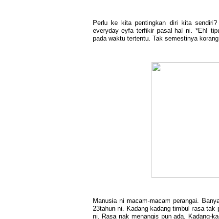
Perlu ke kita pentingkan diri kita sendir
everyday eyfa terfikir pasal hal ni. *Eh! t
pada waktu tertentu. Tak semestinya korang
Manusia ni macam-macam perangai. Banyak 
23tahun ni. Kadang-kadang timbul rasa tak
ni. Rasa nak menangis pun ada. Kadang-kad