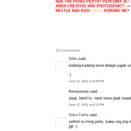
NAK TAK PERGI PERTH? PERCUMA JE! 
ANDA CREATIVE AND PHOTOGENIC? --
NESTLE NAK KASI
RM1K
. KORANG NK? 
10 comments :
Ddila
said...
kadang-kadang kena belajar jugak un
:)
June 12, 2011 at 8:09 PM
Anonymous said...
yepp..betol tu..nanti kena pijak kepa
June 12, 2011 at 8:12 PM
Atika Farha
said...
selfish tu mmg perlu. kalau org jmp k
jgk :)